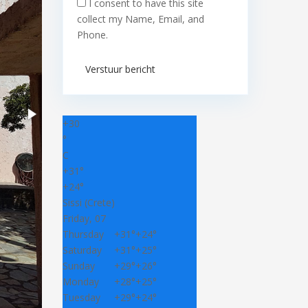
I consent to have this site
collect my Name, Email, and
Phone.
Verstuur bericht
+
30
°
C
+
31°
+
24°
Sissi (Crete)
Friday, 07
Thursday
+
31°
+
24°
Saturday
+
31°
+
25°
Sunday
+
29°
+
26°
Monday
+
28°
+
25°
Tuesday
+
29°
+
24°