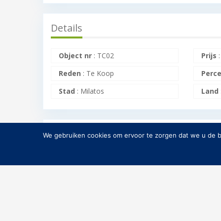
Details
Object nr
:
TC02
Prijs
Reden
:
Te Koop
Perce
Stad
:
Milatos
Land
Property Details
We gebruiken cookies om ervoor te zorgen dat we u de be
Slaapkamers
:
12
Badk
Energie klasse
:
G