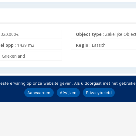
:
320.000
€
Object type
:
Zakelijke Objec
el opp
:
1439 m2
Regio
:
Lassithi
:
Griekenland
ste ervaring op onze website geven. Als u doorgaat met het gebruiken
Aanvaarden
Afwijzen
Privacybeleid
amers/WC
:
6
Kamers
:
6