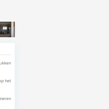
tukken
op het
meren