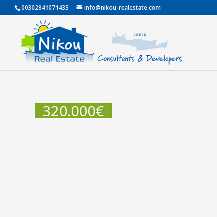
00302841071433
info@nikou-realestate.com
320.000
€